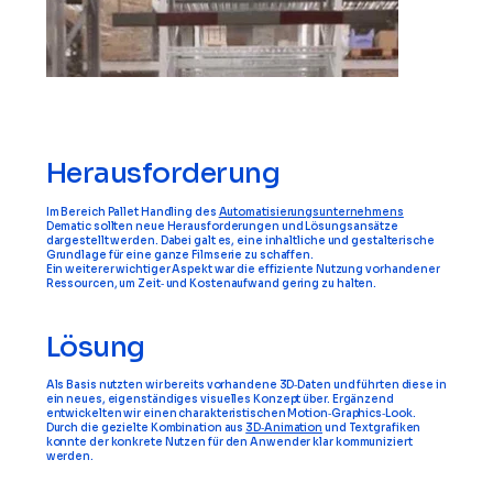
Herausforderung
Im Bereich Pallet Handling des
Automatisierungsunternehmens
Dematic sollten neue Herausforderungen und Lösungsansätze
dargestellt werden. Dabei galt es, eine inhaltliche und gestalterische
Grundlage für eine ganze Filmserie zu schaffen.
Ein weiterer wichtiger Aspekt war die effiziente Nutzung vorhandener
Ressourcen, um Zeit‑ und Kostenaufwand gering zu halten.
Lösung
Als Basis nutzten wir bereits vorhandene 3D‑Daten und führten diese in
ein neues, eigenständiges visuelles Konzept über. Ergänzend
entwickelten wir einen charakteristischen Motion‑Graphics‑Look.
Durch die gezielte Kombination aus
3D‑Animation
und Textgrafiken
konnte der konkrete Nutzen für den Anwender klar kommuniziert
werden.