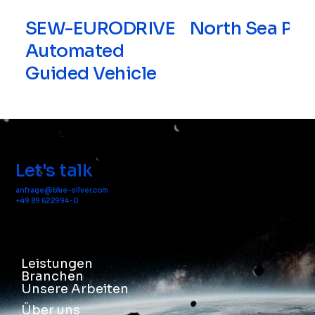
SEW-EURODRIVE
North Sea Por
Automated
Guided Vehicle
Let's talk
anfrage@blue-silver.com
+49 89 622994-0
Leistungen
Branchen
Unsere Arbeiten
Über uns