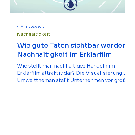
4 Min. Lesezeit
Nachhaltigkeit
s
Wie gute Taten sichtbar werden:
Nachhaltigkeit im Erklärfilm
t,
Wie stellt man nachhaltiges Handeln im
h
Erklärfilm attraktiv dar? Die Visualisierung von
Umweltthemen stellt Unternehmen vor große
Herausforderungen. Dabei lässt sich
Nachhaltigkeit im Bewegtbild-Bereich
hervorragend umsetzen, wenn Sie ein paar
Dinge beachten.