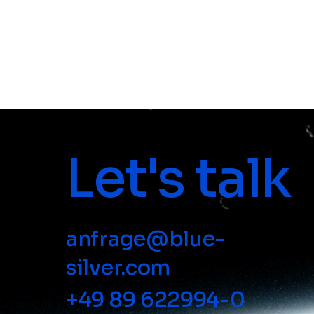
Marketingstrategie eines Unternehmens ha
das eine starke Wirkung.
Let's talk
anfrage@blue-
silver.com
+49 89 622994-0