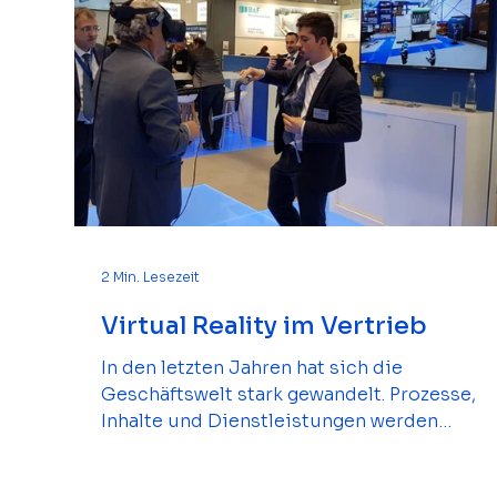
2 Min. Lesezeit
Virtual Reality im Vertrieb
In den letzten Jahren hat sich die
Geschäftswelt stark gewandelt. Prozesse,
Inhalte und Dienstleistungen werden
zunehmend digitalisiert und Anforderunge
von Kund*innen werden immer größer. Auf 