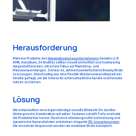
Herausforderung
Mehrere Produkte des
Automatisierungsunternehmens
Dematic (z.B.
AMR, AutoStore, E4 Shuttle) sollten visuell einheitlich und hochwertig
dargestellt werden, mit einem Fokus auf Marketing- und
Messeanwendungen. Ziel war es, aufmerksamkeitsstarke Beauty‑Shots
zu erzeugen. Gleichzeitig war eine flexible Wiederverwendbarkeit der
Inhalte gefragt, um die Videos für unterschiedliche Kanäle und Formate
nutzen zu können.
Lösung
Wir entwickelten eine eigenständige visuelle Bildwelt: Ein dunkler
Hintergrund in Kombination mit edlen Texturen schafft Tiefe und hebt
die Produkte klar hervor. Durch eine stimmungsvolle Lichtsetzung und
dynamische Kamerafahrten entstehen elegante
3D-Inszenierungen
.
Die einzelnen Sequenzen wurden als modulare Shots konzipiert.