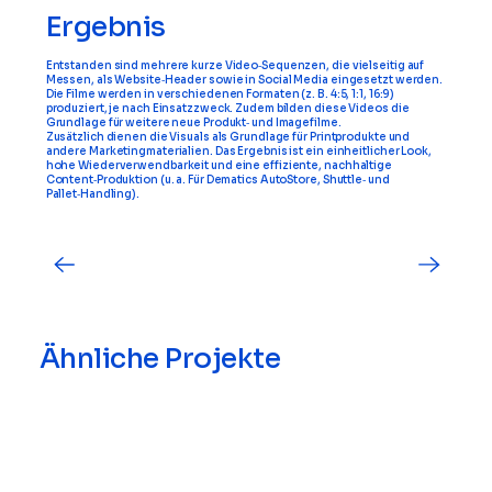
Ergebnis
Entstanden sind mehrere kurze Video‑Sequenzen, die vielseitig auf
Messen, als Website‑Header sowie in Social Media eingesetzt werden.
Die Filme werden in verschiedenen Formaten (z. B. 4:5, 1:1, 16:9)
produziert, je nach Einsatzzweck. Zudem bilden diese Videos die
Grundlage für weitere neue Produkt‑ und Imagefilme.
Zusätzlich dienen die Visuals als Grundlage für Printprodukte und
andere Marketingmaterialien. Das Ergebnis ist ein einheitlicher Look,
hohe Wiederverwendbarkeit und eine effiziente, nachhaltige
Content‑Produktion (u. a. Für Dematics AutoStore, Shuttle‑ und
Pallet‑Handling).
Ähnliche Projekte