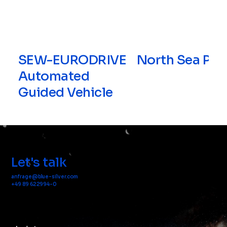
SEW-EURODRIVE
North Sea Por
Automated
Guided Vehicle
Let's talk
anfrage@blue-silver.com
+49 89 622994-0