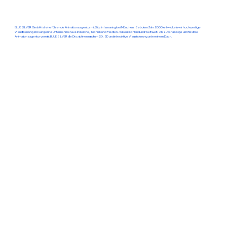
BLUE SILVER GmbH ist eine führende Animationsagentur mit Sitz in Ismaning bei München.
Seit dem Jahr 2000 entwickeln wir hochwertige
Visualisierungslösungen für Unternehmen aus Industrie, Technik und Medien – in Deutschland und weltweit. Als zuverlässige und flexible
Animationsagentur vereint BLUE SILVER alle Disziplinen rund um 2D, 3D und interaktive Visualisierung unter einem Dach.