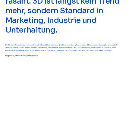
rasant. 3D ist längst kein Trend
mehr, sondern Standard in
Marketing, Industrie und
Unterhaltung.
Mit 3D Animationen können Unternehmen ihre Produkte in höchster Qualität präsentieren, Prozesse erklären und ihre Konzepte anschaulich
darstellen. BLUE SILVER ist Ihr Partner für Animationen, Produktfilme und Erklärvideos. Ob CAD Daten Import, realitätsnahe 3D Modelle oder
interaktive Anwendungen – wir entwickeln maßgeschneiderte Strategien, die Ihre Zielgruppen überzeugen und erfolgreich machen.
Fragen Sie jetzt Ihr 3D Projekt bei uns an!