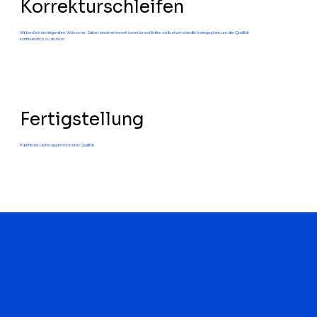
Korrekturschleifen
Wir berücksichtigen Ihre Wünsche. Dabei sind mehrere Korrekturschleifen selbstverständlich eingeplant, um die Qualität
kontinuierlich zu sichern.
Fertigstellung
Pünktliche Lieferung in höchster Qualität.
FAQ
zur 3D Animationsagentur