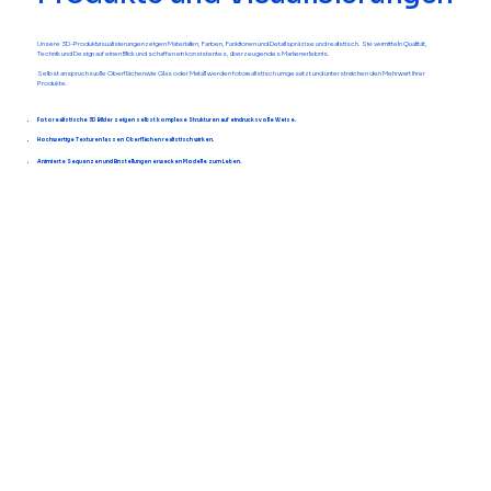
Unsere 3D-Produktvisualisierungen zeigen Materialien, Farben, Funktionen und Details präzise und realistisch. Sie vermitteln Qualität,
Technik und Design auf einen Blick und schaffen ein konsistentes, überzeugendes Markenerlebnis.
Selbst anspruchsvolle Oberflächen wie Glas oder Metall werden fotorealistisch umgesetzt und unterstreichen den Mehrwert Ihrer
Produkte.
Fotorealistische 3D Bilder zeigen selbst komplexe Strukturen auf eindrucksvolle Weise.
Hochwertige Texturen lassen Oberflächen realistisch wirken.
Animierte Sequenzen und Einstellungen erwecken Modelle zum Leben.