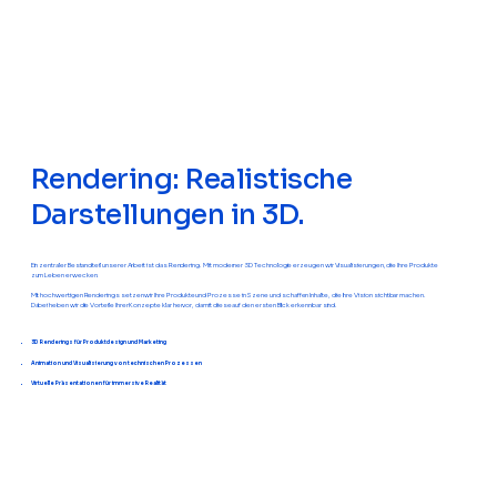
Rendering: Realistische
Darstellungen in 3D.
Ein zentraler Bestandteil unserer Arbeit ist das Rendering. Mit moderner 3D Technologie erzeugen wir Visualisierungen, die Ihre Produkte
zum Leben erwecken.
Mit hochwertigen Renderings setzen wir Ihre Produkte und Prozesse in Szene und schaffen Inhalte, die Ihre Vision sichtbar machen.
Dabei heben wir die Vorteile Ihrer Konzepte klar hervor, damit diese auf den ersten Blick erkennbar sind.
3D Renderings für Produktdesign und Marketing
Animation und Visualisierung von technischen Prozessen
Virtuelle Präsentationen für immersive Realität