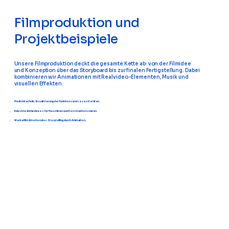
Filmproduktion und
Projektbeispiele
Unsere Filmproduktion deckt die gesamte Kette ab: von der Filmidee
und Konzeption über das Storyboard bis zur finalen Fertigstellung. Dabei
kombinieren wir Animationen mit Realvideo-Elementen, Musik und
visuellen Effekten.
Medizintechnik: Visualisierung der Funktionsweise von Geräten.
Industrie: Erklärvideos für Maschinen und Konstruktionsdaten.
Werbefilm: Emotionales Storytelling durch Animation.