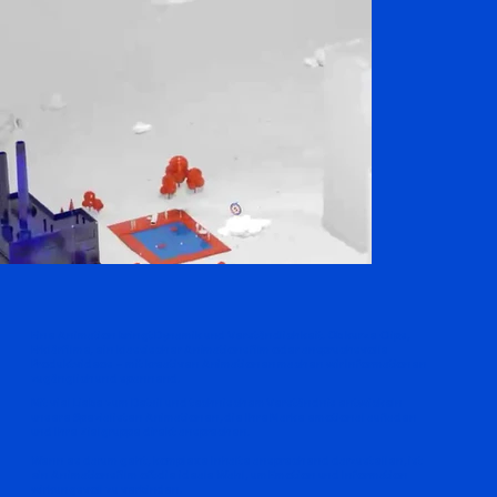
Eine Animation bringt Dynamik und Verständlichkeit. Ob kurze Clips,
Erklärfilme, ein klassischer Animationsfilm oder anspruchsvolle
Produktvideos – mit kreativen Animationen machen wir Informationen
zugänglich und spannend.
Mit viel Liebe zum Detail und technischem Verständnis entwickeln
unsere Spezialisten Animationen, die Ihre Marke emotional aufladen
und Ihre Zielgruppe direkt ansprechen.
Wenn es darum geht, komplexe Inhalte ansprechend darzustellen, ist
ein Animationsfilm oft die ideale Wahl, um Emotion und Information
wirkungsvoll zu verbinden.