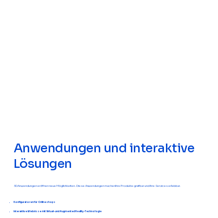
Anwendungen und interaktive
Lösungen
3D Anwendungen eröffnen neue Möglichkeiten. Diese Anwendungen machen Ihre Produkte greifbar und Ihre Services erlebbar.
Konfiguratoren für Onlineshops
Interaktive Erlebnisse mit Virtual- und Augmented Reality-Technologie