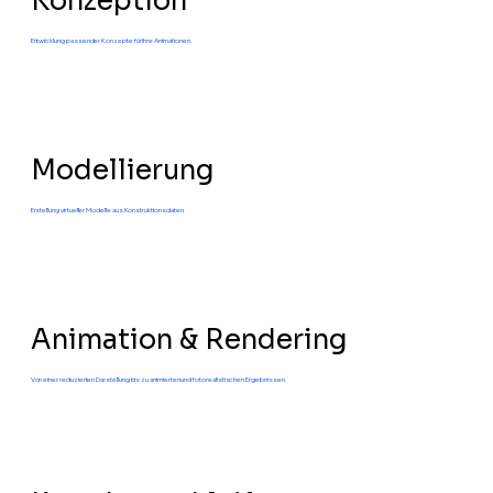
Konzeption
Entwicklung passender Konzepte für Ihre Animationen.
Modellierung
Erstellung virtueller Modelle aus Konstruktionsdaten.
Animation & Rendering
Von einer reduzierten Darstellung bis zu animierten und fotorealistischen Ergebnissen.