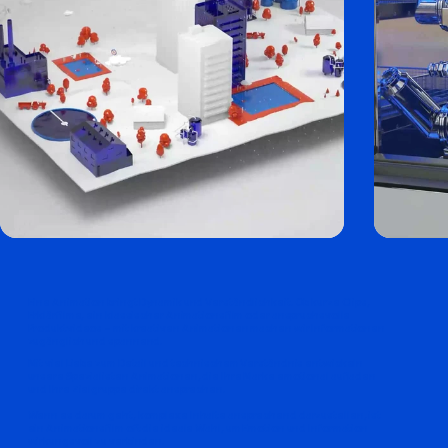
Eine Animation bringt Dynamik und Verständlichkeit. Ob kurze Clips,
Erklärfilme, ein klassischer Animationsfilm oder anspruchsvolle
Produktvideos – mit kreativen Animationen machen wir Informationen
zugänglich und spannend.
Mit viel Liebe zum Detail und technischem Verständnis entwickeln
unsere Spezialisten Animationen, die Ihre Marke emotional aufladen
und Ihre Zielgruppe direkt ansprechen.
Wenn es darum geht, komplexe Inhalte ansprechend darzustellen, ist
ein Animationsfilm oft die ideale Wahl, um Emotion und Information
wirkungsvoll zu verbinden.