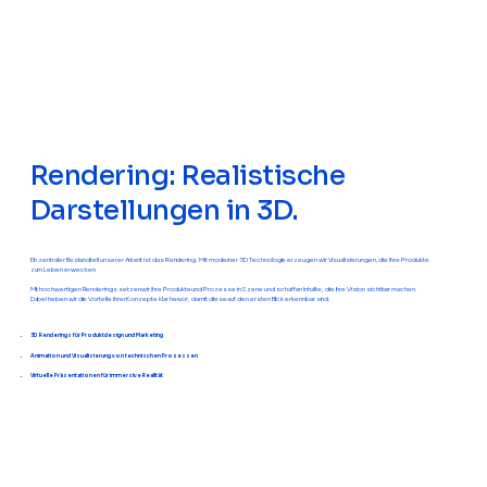
Rendering: Realistische
Darstellungen in 3D.
Ein zentraler Bestandteil unserer Arbeit ist das Rendering. Mit moderner 3D Technologie erzeugen wir Visualisierungen, die Ihre Produkte
zum Leben erwecken.
Mit hochwertigen Renderings setzen wir Ihre Produkte und Prozesse in Szene und schaffen Inhalte, die Ihre Vision sichtbar machen.
Dabei heben wir die Vorteile Ihrer Konzepte klar hervor, damit diese auf den ersten Blick erkennbar sind.
3D Renderings für Produktdesign und Marketing
Animation und Visualisierung von technischen Prozessen
Virtuelle Präsentationen für immersive Realität