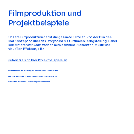
Filmproduktion und
Projektbeispiele
Unsere Filmproduktion deckt die gesamte Kette ab: von der Filmidee
und Konzeption über das Storyboard bis zur finalen Fertigstellung. Dabei
kombinieren wir Animationen mit Realvideo-Elementen, Musik und
visuellen Effekten, z.B.:
Sehen Sie sich hier Projektbeispiele an
Medizintechnik: Visualisierung der Funktionsweise von Geräten.
Industrie: Erklärvideos für Maschinen und Konstruktionsdaten.
Werbefilm: Emotionales Storytelling durch Animation.