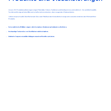
Unsere 3D-Produktvisualisierungen zeigen Materialien, Farben, Funktionen und Details präzise und realistisch. Sie vermitteln Qualität,
Technik und Design auf einen Blick und schaffen ein konsistentes, überzeugendes Markenerlebnis.
Selbst anspruchsvolle Oberflächen wie Glas oder Metall werden fotorealistisch umgesetzt und unterstreichen den Mehrwert Ihrer
Produkte.
Fotorealistische 3D Bilder zeigen selbst komplexe Strukturen auf eindrucksvolle Weise.
Hochwertige Texturen lassen Oberflächen realistisch wirken.
Animierte Sequenzen und Einstellungen erwecken Modelle zum Leben.