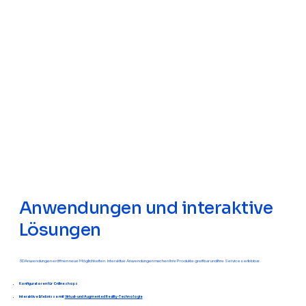
Anwendungen und interaktive
Lösungen
3D Anwendungen eröffnen neue Möglichkeiten. Interaktive Anwendungen machen Ihre Produkte greifbar und Ihre Services erlebbar.
Konfiguratoren für Onlineshops
Interaktive Erlebnisse mit
Virtual- und Augmented Reality-Technologie