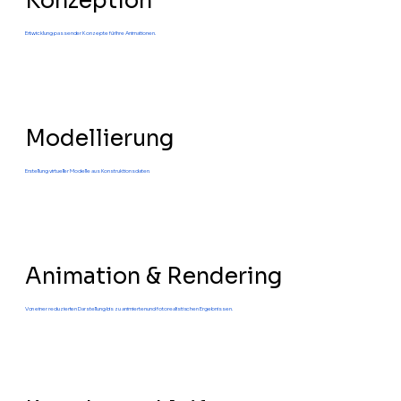
Konzeption
Entwicklung passender Konzepte für Ihre Animationen.
Modellierung
Erstellung virtueller Modelle aus Konstruktionsdaten.
Animation & Rendering
Von einer reduzierten Darstellung bis zu animierten und fotorealistischen Ergebnissen.