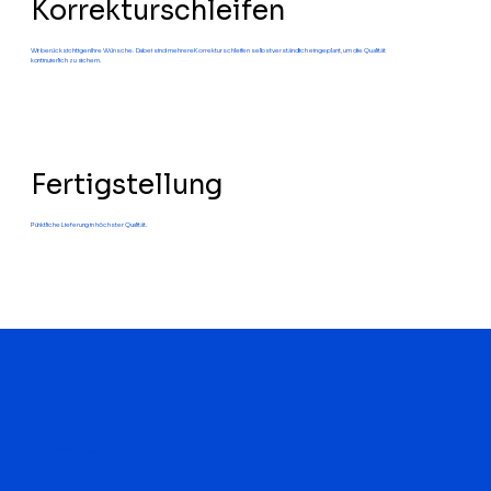
Korrekturschleifen
Wir berücksichtigen Ihre Wünsche. Dabei sind mehrere Korrekturschleifen selbstverständlich eingeplant, um die Qualität
kontinuierlich zu sichern.
Fertigstellung
Pünktliche Lieferung in höchster Qualität.
FAQ
zur 3D Animationsagentur