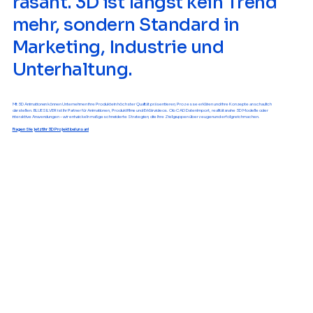
rasant. 3D ist längst kein Trend
mehr, sondern Standard in
Marketing, Industrie und
Unterhaltung.
Mit 3D Animationen können Unternehmen ihre Produkte in höchster Qualität präsentieren, Prozesse erklären und ihre Konzepte anschaulich
darstellen. BLUE SILVER ist Ihr Partner für Animationen, Produktfilme und Erklärvideos. Ob CAD Daten Import, realitätsnahe 3D Modelle oder
interaktive Anwendungen – wir entwickeln maßgeschneiderte Strategien, die Ihre Zielgruppen überzeugen und erfolgreich machen.
Fragen Sie jetzt Ihr 3D Projekt bei uns an!