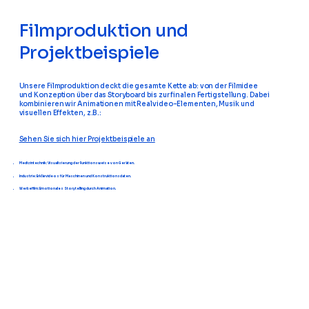
Filmproduktion und
Projektbeispiele
Unsere Filmproduktion deckt die gesamte Kette ab: von der Filmidee
und Konzeption über das Storyboard bis zur finalen Fertigstellung. Dabei
kombinieren wir Animationen mit Realvideo-Elementen, Musik und
visuellen Effekten, z.B.:
Sehen Sie sich hier Projektbeispiele an
Medizintechnik: Visualisierung der Funktionsweise von Geräten.
Industrie: Erklärvideos für Maschinen und Konstruktionsdaten.
Werbefilm: Emotionales Storytelling durch Animation.