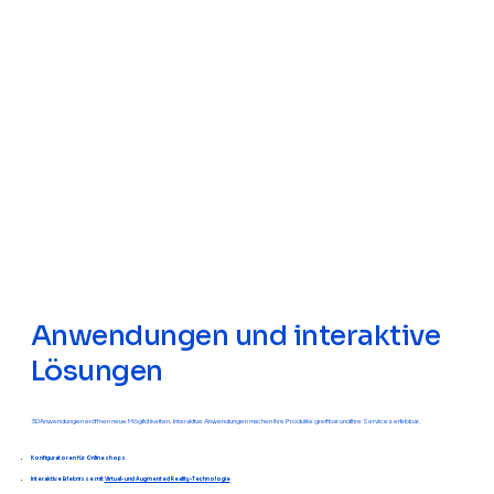
Anwendungen und interaktive
Lösungen
3D Anwendungen eröffnen neue Möglichkeiten. Interaktive Anwendungen machen Ihre Produkte greifbar und Ihre Services erlebbar.
Konfiguratoren für Onlineshops
Interaktive Erlebnisse mit
Virtual- und Augmented Reality-Technologie