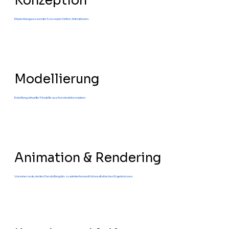
Konzeption
Entwicklung passender Konzepte für Ihre Animationen.
Modellierung
Erstellung virtueller Modelle aus Konstruktionsdaten.
Animation & Rendering
Von einer reduzierten Darstellung bis zu animierten und fotorealistischen Ergebnissen.