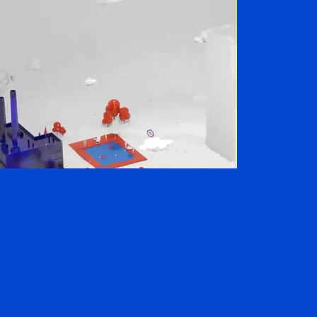
Eine Animation bringt Dynamik und Verständlichkeit. Ob kurze Clips,
Erklärfilme, ein klassischer Animationsfilm oder anspruchsvolle
Produktvideos – mit kreativen Animationen machen wir Informationen
zugänglich und spannend.
Mit viel Liebe zum Detail und technischem Verständnis entwickeln
unsere Spezialisten Animationen, die Ihre Marke emotional aufladen
und Ihre Zielgruppe direkt ansprechen.
Wenn es darum geht, komplexe Inhalte ansprechend darzustellen, ist
ein Animationsfilm oft die ideale Wahl, um Emotion und Information
wirkungsvoll zu verbinden.