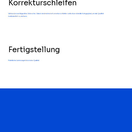
Korrekturschleifen
Wir berücksichtigen Ihre Wünsche. Dabei sind mehrere Korrekturschleifen selbstverständlich eingeplant, um die Qualität
kontinuierlich zu sichern.
Fertigstellung
Pünktliche Lieferung in höchster Qualität.
FAQ
zur 3D Animationsagentur