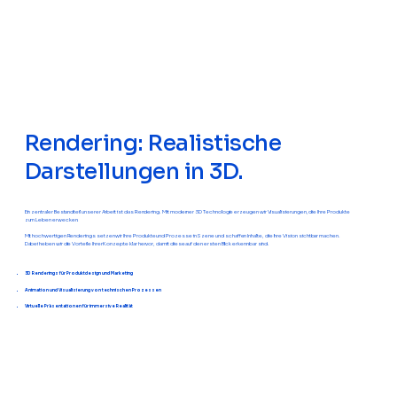
Rendering: Realistische
Darstellungen in 3D.
Ein zentraler Bestandteil unserer Arbeit ist das Rendering. Mit moderner 3D Technologie erzeugen wir Visualisierungen, die Ihre Produkte
zum Leben erwecken.
Mit hochwertigen Renderings setzen wir Ihre Produkte und Prozesse in Szene und schaffen Inhalte, die Ihre Vision sichtbar machen.
Dabei heben wir die Vorteile Ihrer Konzepte klar hervor, damit diese auf den ersten Blick erkennbar sind.
3D Renderings für Produktdesign und Marketing
Animation und Visualisierung von technischen Prozessen
Virtuelle Präsentationen für immersive Realität