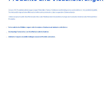
Unsere 3D-Produktvisualisierungen zeigen Materialien, Farben, Funktionen und Details präzise und realistisch. Sie vermitteln Qualität,
Technik und Design auf einen Blick und schaffen ein konsistentes, überzeugendes Markenerlebnis.
Selbst anspruchsvolle Oberflächen wie Glas oder Metall werden fotorealistisch umgesetzt und unterstreichen den Mehrwert Ihrer
Produkte.
Fotorealistische 3D Bilder zeigen selbst komplexe Strukturen auf eindrucksvolle Weise.
Hochwertige Texturen lassen Oberflächen realistisch wirken.
Animierte Sequenzen und Einstellungen erwecken Modelle zum Leben.